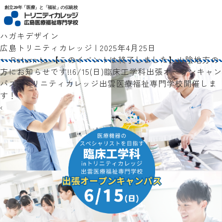
トリニティカレッジ広島医療福祉専門学校
創立29年「医療」と「福祉」の伝統校
ハガキデザイン
広島トリニティカレッジ
|
2025年4月25日
←
Return to 【このイベントは終了しました】山陰地方の
方にお知らせです!!6/15(日)臨床工学科出張オープンキャン
パスinトリニティカレッジ出雲医療福祉専門学校開催しま
す！
‹