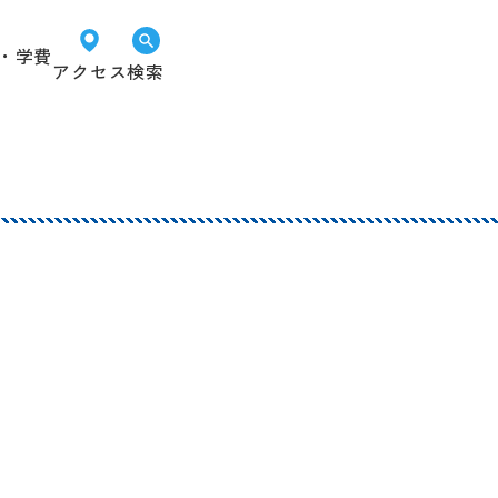
・学費
アクセス
検索
オープン
LINEで
資料請求
キャンパス
進路相談