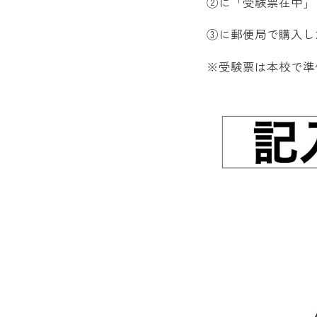
②に「受験票在中」
③に郵便局で購入し
※受験票は本校で準