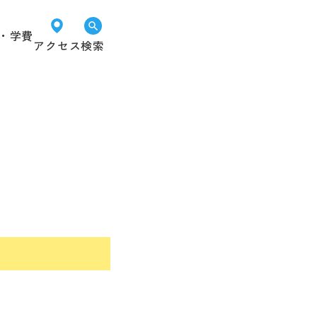
・学費
アクセス
検索
オープン
LINEで
資料請求
キャンパス
進路相談