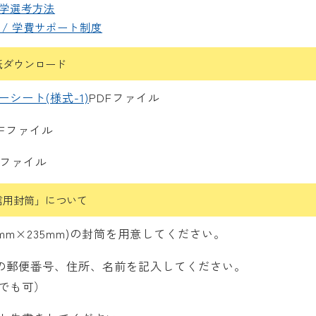
入学選考方法
 / 学費サポート制度
用紙ダウンロード
シート(様式-1)
PDFファイル
DFファイル
dファイル
信用封筒」について
0mm×235mm)の封筒を用意してください。
)の郵便番号、住所、名前を記入してください。
でも可）