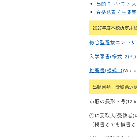
出願について / 
合格発表 / 学費等
2027年度本校所定
総合型選抜エントリー
入学願書(様式-2)
P
推薦書(様式-3)
Wor
出願書類「受験票返
市販の長形３号(12
①に受取人(受験者
（縦書きでも横書き