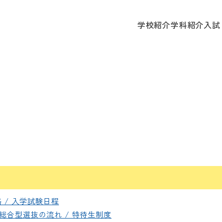
学校
学校紹介
学科紹介
入試
 / 入学試験日程
 総合型選抜の流れ / 特待生制度