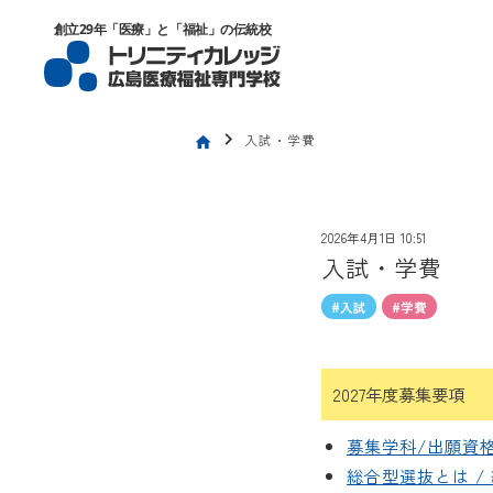
トリニティカレッジ広島医療福祉専門
創立29年「医療」と「福祉」の伝統校
chevron_right
入試・学費
home
2026年4月1日 10:51
入試・学費
#入試
#学費
2027年度募集要項
募集学科/出願資格
総合型選抜とは /