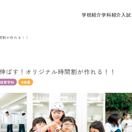
学校
学校紹介
学科紹介
入試
間割が作れる！！
伸ばす！オリジナル時間割が作れる！！
も保育学科
#授業