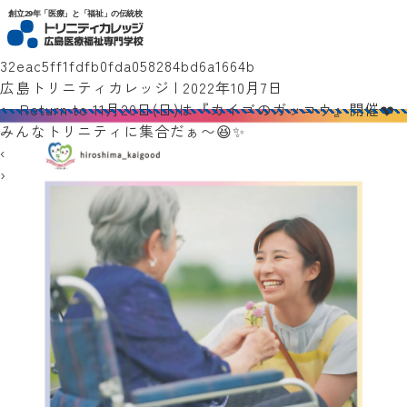
トリニティカレッジ広島医療福祉専門学校
創立29年「医療」と「福祉」の伝統校
32eac5ff1fdfb0fda058284bd6a1664b
広島トリニティカレッジ
|
2022年10月7日
←
Return to 11月20日(日)は『カイゴのガッコウ』開催❤️
みんなトリニティに集合だぁ〜😆✨
‹
›