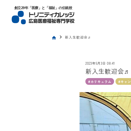
トリニティカレッジ広島医療福祉専門
創立29年「医療」と「福祉」の伝統校
chevron_right
新入生歓迎会♬
home
2023年5月3日 08:41
新入生歓迎会♬
#カリキュラム
#キャ