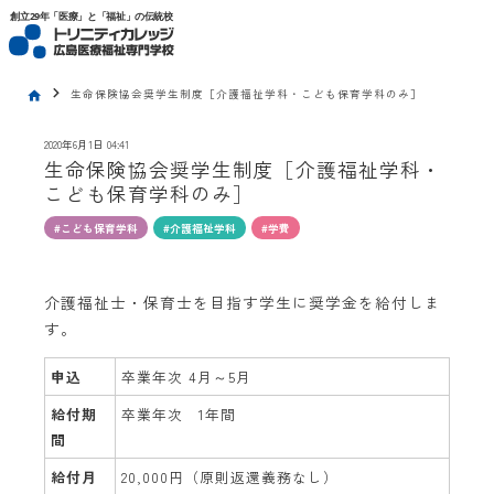
トリニティカレッジ広島医療福祉専門学校
創立29年「医療」と「福祉」の伝統校
chevron_right
生命保険協会奨学生制度［介護福祉学科・こども保育学科のみ］
home
2020年6月1日 04:41
生命保険協会奨学生制度［介護福祉学科・
こども保育学科のみ］
#こども保育学科
#介護福祉学科
#学費
介護福祉士・保育士を目指す学生に奨学金を給付しま
す。
申込
卒業年次 4月～5月
給付期
卒業年次 1年間
間
給付月
20,000円（原則返還義務なし）