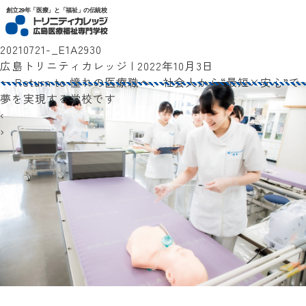
トリニティカレッジ広島医療福祉専門学校
創立29年「医療」と「福祉」の伝統校
20210721-_E1A2930
広島トリニティカレッジ
|
2022年10月3日
←
Return to 憧れの医療職へ、社会人から“最短×安心”で
夢を実現する学校です
‹
›