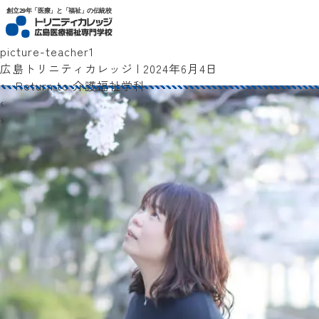
トリニティカレッジ広島医療福祉専門学校
創立29年「医療」と「福祉」の伝統校
picture-teacher1
広島トリニティカレッジ
|
2024年6月4日
←
Return to 介護福祉学科
‹
›