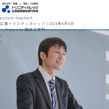
トリニティカレッジ広島医療福祉専門学校
創立29年「医療」と「福祉」の伝統校
picture-teacher4
広島トリニティカレッジ
|
2024年6月4日
←
Return to 臨床工学科
‹
›