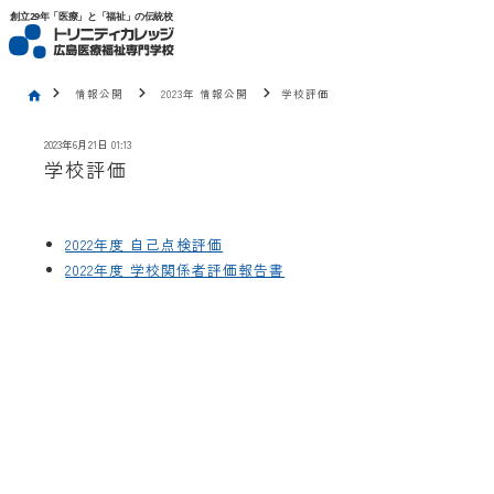
トリニティカレッジ広島医療福祉専門学校
創立29年「医療」と「福祉」の伝統校
chevron_right
chevron_right
chevron_right
情報公開
2023年 情報公開
学校評価
home
2023年6月21日 01:13
学校評価
2022年度 自己点検評価
2022年度 学校関係者評価報告書