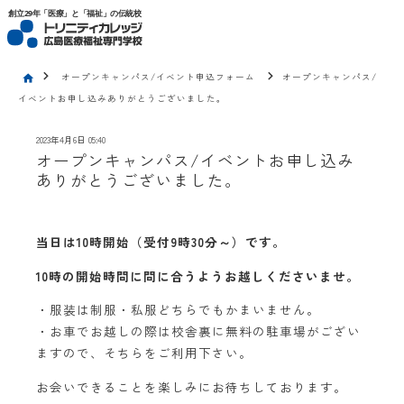
トリニティカレッジ広島医療福祉専門学校
創立29年「医療」と「福祉」の伝統校
chevron_right
chevron_right
オープンキャンパス/イベント申込フォーム
オープンキャンパス/
home
イベントお申し込みありがとうございました。
2023年4月6日 05:40
オープンキャンパス/イベントお申し込み
ありがとうございました。
当日は10時開始（受付9時30分～）です。
10時の開始時間に間に合うようお越しくださいませ。
・服装は制服・私服どちらでもかまいません。
・お車でお越しの際は校舎裏に無料の駐車場がござい
ますので、そちらをご利用下さい。
お会いできることを楽しみにお待ちしております。