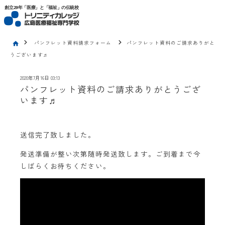
トリニティカレッジ広島医療福祉専門学校
創立29年「医療」と「福祉」の伝統校
chevron_right
chevron_right
パンフレット資料請求フォーム
パンフレット資料のご請求ありがと
home
うございます♬
2020年7月16日 03:13
パンフレット資料のご請求ありがとうござ
います♬
送信完了致しました。
発送準備が整い次第随時発送致します。ご到着まで今
しばらくお待ちください。