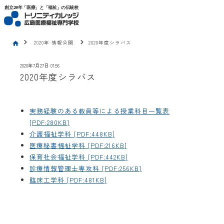
トリニティカレッジ広島医療福祉専門学校
創立29年「医療」と「福祉」の伝統校
chevron_right
chevron_right
2020年 情報公開
2020年度シラバス
home
2020年7月27日 01:56
2020年度シラバス
実務経験のある教員等による授業科目一覧表
[PDF:280KB]
介護福祉学科 [PDF:448KB]
医療秘書福祉学科 [PDF:216KB]
保育社会福祉学科 [PDF:442KB]
診療情報管理士専攻科 [PDF:256KB]
臨床工学科 [PDF:481KB]