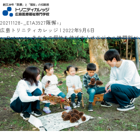
トリニティカレッジ広島医療福祉専門学校
創立29年「医療」と「福祉」の伝統校
20211128-_E1A3927陬懈ｭ｣
広島トリニティカレッジ
|
2022年9月6日
←
Return to あなたの個性を伸ばす！オリジナル時間割が
作れる！！
‹
›