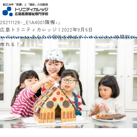
トリニティカレッジ広島医療福祉専門学校
創立29年「医療」と「福祉」の伝統校
20211128-_E1A4001陬懈ｭ｣
広島トリニティカレッジ
|
2022年9月6日
←
Return to あなたの個性を伸ばす！オリジナル時間割が
作れる！！
‹
›