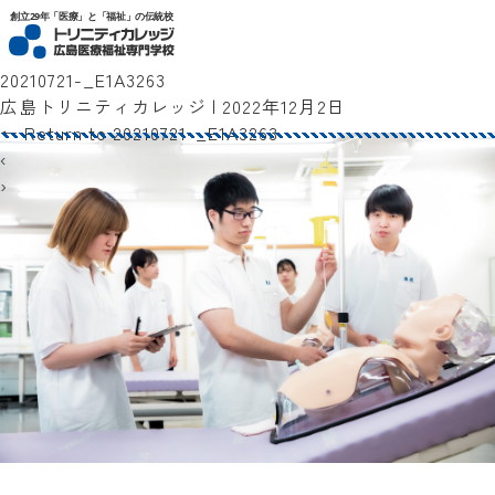
トリニティカレッジ広島医療福祉専門学校
創立29年「医療」と「福祉」の伝統校
20210721-_E1A3263
広島トリニティカレッジ
|
2022年12月2日
←
Return to 20210721-_E1A3263
‹
›