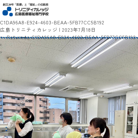
トリニティカレッジ広島医療福祉専門学校
創立29年「医療」と「福祉」の伝統校
C1DA96A8-E924-4603-BEAA-5FB77CC5B192
広島トリニティカレッジ
|
2023年7月18日
←
Return to C1DA96A8-E924-4603-BEAA-5FB77CC5B192
‹
›