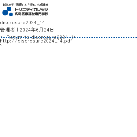
トリニティカレッジ広島医療福祉専門学校
創立29年「医療」と「福祉」の伝統校
discrosure2024_14
管理者
|
2024年6月24日
←
Return to discrosure2024_14
http://discrosure2024_14.pdf
‹