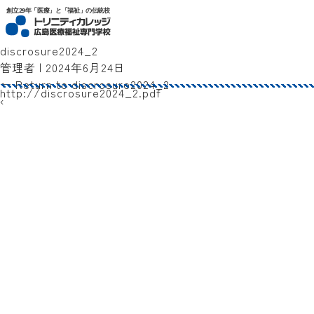
トリニティカレッジ広島医療福祉専門学校
創立29年「医療」と「福祉」の伝統校
discrosure2024_2
管理者
|
2024年6月24日
←
Return to discrosure2024_2
http://discrosure2024_2.pdf
‹