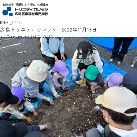
トリニティカレッジ広島医療福祉専門学校
創立29年「医療」と「福祉」の伝統校
IMG_0116
広島トリニティカレッジ
|
2022年11月16日
←
Return to IMG_0116
‹
›