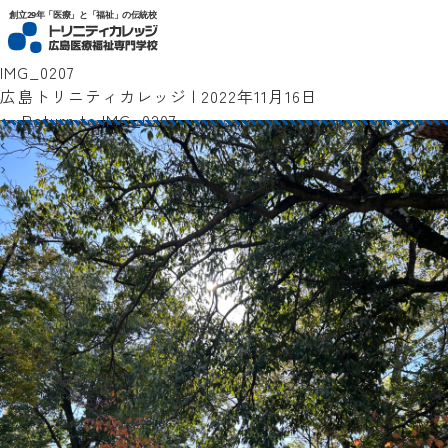
トリニティカレッジ広島医療福祉専門学校
創立29年「医療」と「福祉」の伝統校
IMG_0207
広島トリニティカレッジ
|
2022年11月16日
←
Return to IMG_0207
‹
›