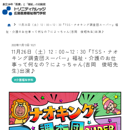
トリニティカレッジ広島医療福祉専門学校
創立29年「医療」と「福祉」の伝統校
chevron_right
11月26日（土）12：00～12：30『TSS・ナオキング調査団スーパー』福
home
祉・介護のお仕事って何なの？によっちゃん(吉岡 俊昭先生)出演♪
2022年11月13日 10:21
11月26日（土）12：00～12：30『TSS・ナオ
キング調査団スーパー』福祉・介護のお仕
事って何なの？によっちゃん(吉岡 俊昭先
生)出演♪
#介護福祉学科