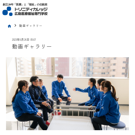
トリニティカレッジ広島医療福祉専門学校
創立29年「医療」と「福祉」の伝統校
chevron_right
動画ギャラリー
home
2023年6月26日 05:07
動画ギャラリー